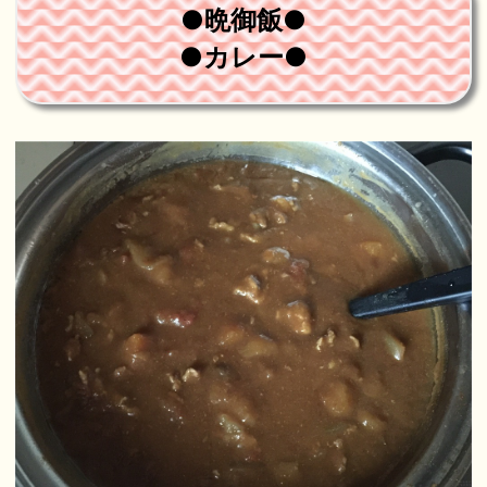
●晩御飯●
●カレー●