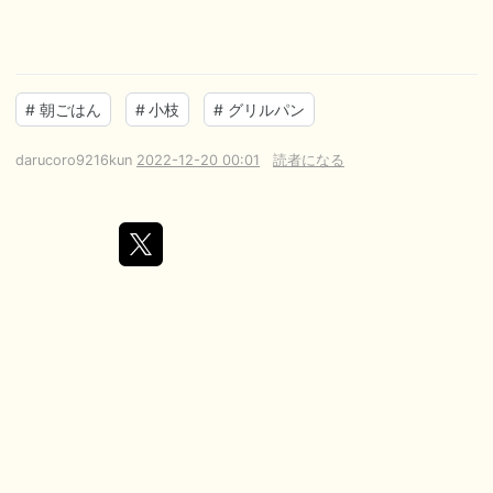
#
朝ごはん
#
小枝
#
グリルパン
darucoro9216kun
2022-12-20 00:01
読者になる