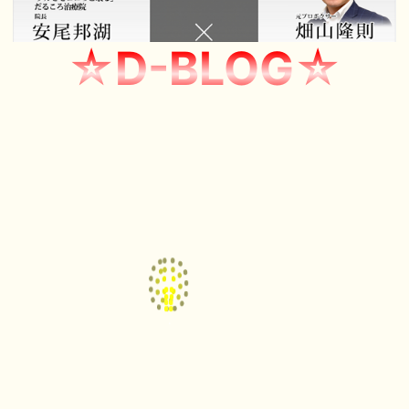
☆D-BLOG☆